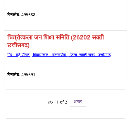
पिनकोड:
495688
चित्रोत्कला जन शिक्षा समिति (26202 सक्ती
छत्तीसगढ़)
गाँव : बड़े सीपत , विकासखंड : मालखरोदा , जिला: सक्ती राज्य: छत्तीसगढ़
पिनकोड:
495691
अगला
पृष्ठ - 1 of 2